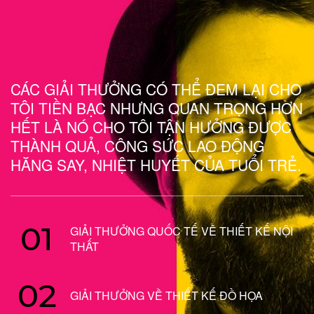
CÁC GIẢI THƯỞNG CÓ THỂ ĐEM LẠI CHO
TÔI TIỀN BẠC NHƯNG QUAN TRỌNG HƠN
HẾT LÀ NÓ CHO TÔI TẬN HƯỞNG ĐƯỢC
THÀNH QUẢ, CÔNG SỨC LAO ĐỘNG
HĂNG SAY, NHIỆT HUYẾT CỦA TUỔI TRẺ.
01
GIẢI THƯỞNG QUỐC TẾ VỀ THIẾT KẾ NỘI
THẤT
02
GIẢI THƯỞNG VỀ THIẾT KẾ ĐỒ HỌA