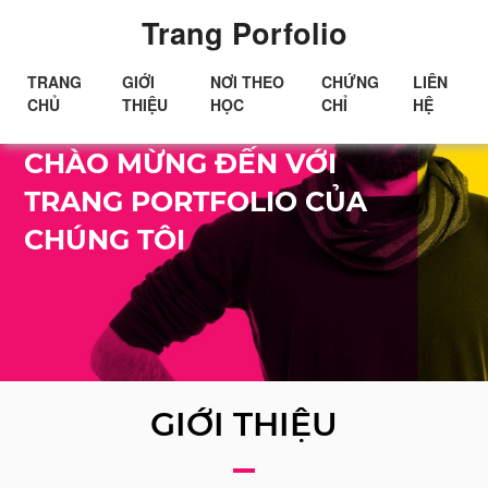
Trang Porfolio
TRANG
GIỚI
NƠI THEO
CHỨNG
LIÊN
CHỦ
THIỆU
HỌC
CHỈ
HỆ
Xin chào!
CHÀO MỪNG ĐẾN VỚI
TRANG PORTFOLIO CỦA
CHÚNG TÔI
GIỚI THIỆU